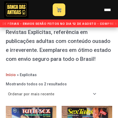
Classificado
Ir
por
mais
para
recente
Explícitas
o
DE FÉRIAS - ENVIOS SERÃO FEITOS NO DIA 12 DE AGOSTO - COMPRE 
conteúdo
Revistas Explícitas, referência em
publicações adultas com conteúdo ousado
e irreverente. Exemplares em ótimo estado
com envio seguro para todo o Brasil!
Início
»
Explícitas
Mostrando todos os 2 resultados