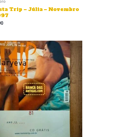
bro
sta Trip – Júlia – Novembro
997
90