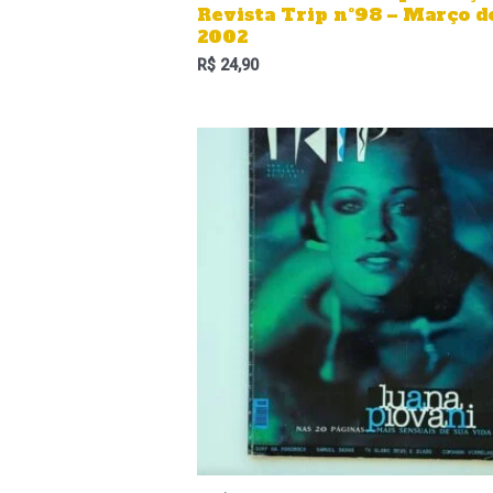
Revista Trip nº98 – Março d
2002
R$
24,90