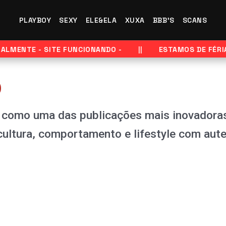
lassificado
or
ais
PLAYBOY
SEXY
ELE&ELA
XUXA
BBB'S
SCANS
ecente
ENTE - SITE FUNCIONANDO -
ESTAMOS DE FÉRIAS -
p
 como uma das publicações mais inovadoras 
ultura, comportamento e lifestyle com aute