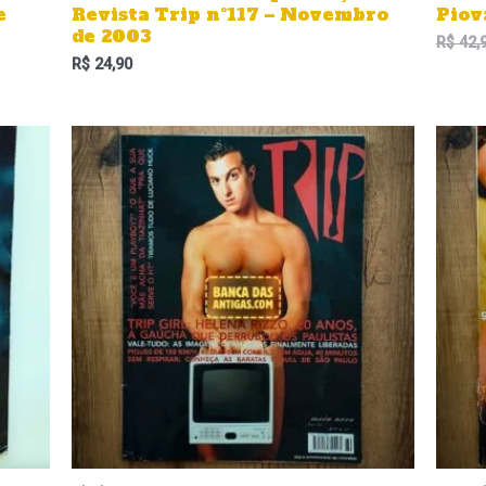
e
Revista Trip nº117 – Novembro
Piov
de 2003
R$
42,
R$
24,90