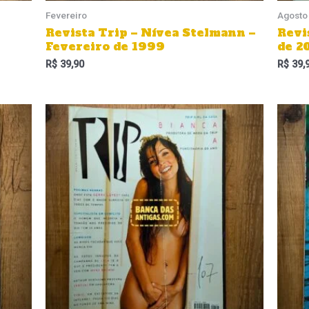
Fevereiro
Agosto
Revista Trip – Nívea Stelmann –
Revi
Fevereiro de 1999
de 2
R$
39,90
R$
39,