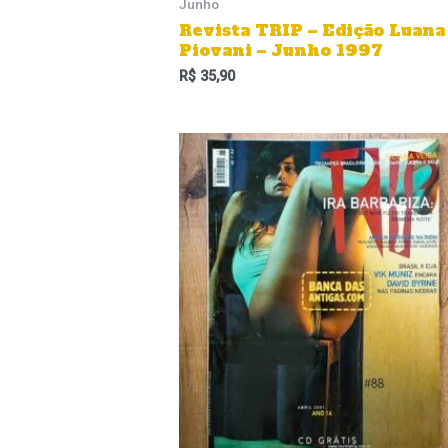
Junho
Revista TRIP – Edição Luana
Piovani – Junho 1997
R$
35,90