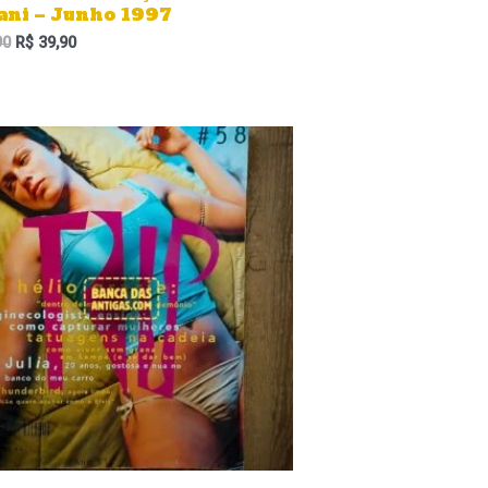
ani – Junho 1997
90
R$
39,90