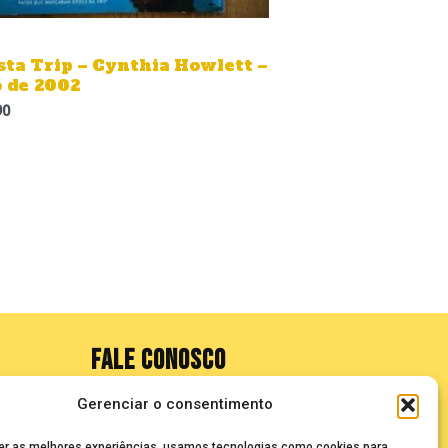
sta Trip – Cynthia Howlett –
 de 2002
90
FALE CONOSCO
Gerenciar o consentimento
seuze@bancadasantigas.com
er as melhores experiências, usamos tecnologias como cookies para