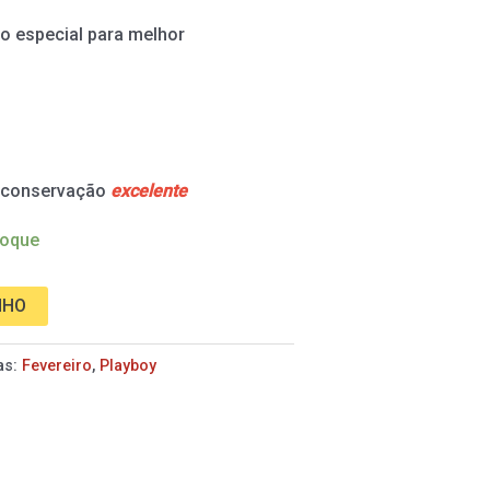
o especial para melhor
e conservação
excelente
toque
NHO
as:
Fevereiro
,
Playboy