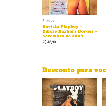
Playboy
Revista Playboy –
Edição Barbara Borges –
Setembro de 2009
R$
45,90
Desconto para vo
O
O
preço
preço
Sale!
Sale!
original
atual
era:
é:
R$ 1.299,90.
R$ 999,90.