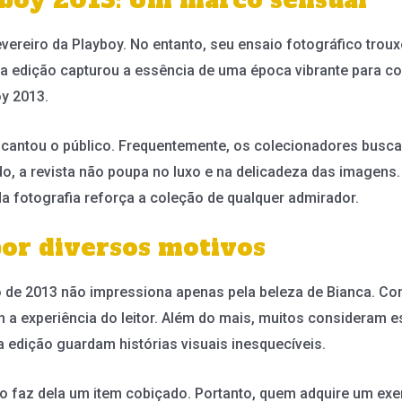
evereiro da Playboy. No entanto, seu ensaio fotográfico trou
sa edição capturou a essência de uma época vibrante para c
y 2013.
encantou o público. Frequentemente, os colecionadores bus
, a revista não poupa no luxo e na delicadeza das imagens. 
da fotografia reforça a coleção de qualquer admirador.
or diversos motivos
o de 2013 não impressiona apenas pela beleza de Bianca. Com 
m a experiência do leitor. Além do mais, muitos consideram
 edição guardam histórias visuais inesquecíveis.
ão faz dela um item cobiçado. Portanto, quem adquire um e