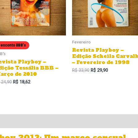
Fevereiro
esconto BBB's
Revista Playboy –
B's
Edição Scheila Carval
evista Playboy –
– Fevereiro de 1998
dição Tessália BBB –
R$
33,90
R$
29,90
arço de 2010
24,90
R$
18,62
boy 2013: Um marco sensual