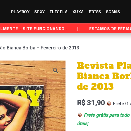
PLAYBOY
SEXY
ELE&ELA
XUXA
BBB'S
SCANS
NTE - SITE FUNCIONANDO -
ESTAMOS DE FÉRIAS - 
ção Bianca Borba – Fevereiro de 2013
Revista Pl
Revista
Playboy
Bianca Bor
–
de 2013
Edição
Bianca
R$
31,90
Frete Gr
Borba
Frete grátis para todo
–
úteis;
Fevereiro