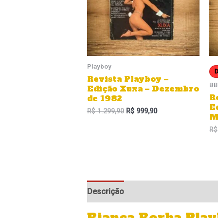
Playboy
D
Revista Playboy –
BB
Edição Xuxa – Dezembro
R
de 1982
E
R$
1.299,90
R$
999,90
M
R$
Descrição
Informação adicional
Bianca Borba Play