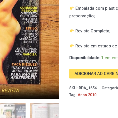
de
Embalada com plástic
2013
preservação;
quantidade
Revista Completa;
Revista em estado d
Disponibilidade:
1 em es
ADICIONAR AO CARRI
SKU:
RDA_1654
Categori
Tag:
Anos 2010