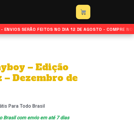
–
Edição
Carla
Perez
NVIOS SERÃO FEITOS NO DIA 12 DE AGOSTO - COMPRE NORMA
–
Dezembro
de
2000
ayboy – Edição
quantidade
z – Dezembro de
átis Para Todo Brasil
 o Brasil com envio em até 7 dias