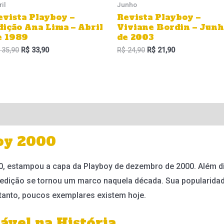
ril
Junho
evista Playboy –
Revista Playboy –
dição Ana Lima – Abril
Viviane Bordin – Jun
e 1989
de 2003
35,90
R$
33,90
R$
24,90
R$
21,90
boy 2000
0, estampou a capa da Playboy de dezembro de 2000. Além di
 edição se tornou um marco naquela década. Sua popularidade
tanto, poucos exemplares existem hoje.
vel na História