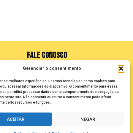
FALE CONOSCO
Gerenciar o consentimento
seuze@bancadasantigas.com
er as melhores experiências, usamos tecnologias como cookies para
/ou acessar informações do dispositivo. O consentimento para essas
 nos permitirá processar dados como comportamento de navegação ou
os neste site. Não consentir ou retirar o consentimento pode afetar
te certos recursos e funções.
ACEITAR
NEGAR
olecionadores