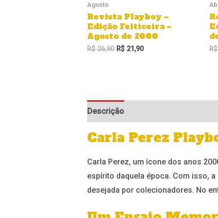
Agosto
Ab
Revista Playboy –
R
Edição Feiticeira –
E
Agosto de 2000
d
R$
26,90
R$
21,90
R$
Descrição
Informação adicional
Carla Perez Play
Carla Perez, um ícone dos anos 200
espírito daquela época. Com isso, a
desejada por colecionadores. No en
Um Ensaio Memorá