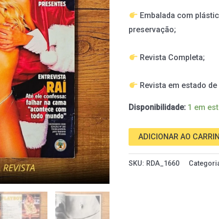
de
Embalada com plástic
2000
preservação;
quantidade
Revista Completa;
Revista em estado d
Disponibilidade:
1 em es
ADICIONAR AO CARRI
SKU:
RDA_1660
Categori