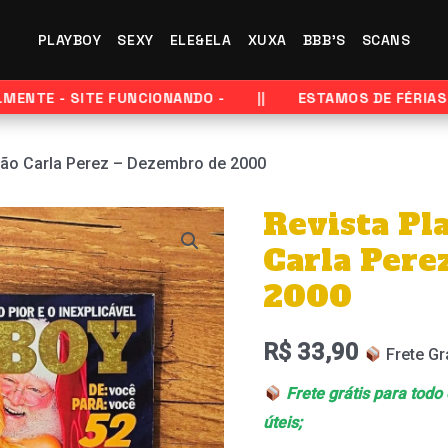
PLAYBOY
SEXY
ELE&ELA
XUXA
BBB'S
SCANS
TE - SITE FUNCIONANDO -
ESTAMOS DE FÉRIAS - E
ção Carla Perez – Dezembro de 2000
Revista Pl
Revista
Playboy
Carla Pere
–
2000
Edição
Carla
R$
33,90
Frete Gr
Perez
Frete grátis para todo
–
úteis;
Dezembro