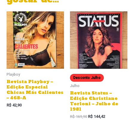
Playboy
Desconto Julho
Revista Playboy –
Julho
Edição Especial
Chicas Más Calientes
Revista Status –
– 468-A
Edição Christiane
Torloni – Julho de
R$
42,90
1981
R$
169,90
R$
144,42