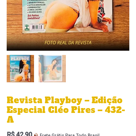
Revista Playboy – Edição
Especial Cléo Pires – 432-
A
R$
42,90
Frete Grátis Para Todo Brasil