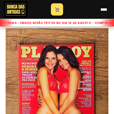
Ir
para
Início
»
Loja
»
Revista Playboy – Edição Debora & Denise –
o
Dezembro de 2012
E FÉRIAS - ENVIOS SERÃO FEITOS NO DIA 12 DE AGOSTO - COMPRE NO
conteúdo