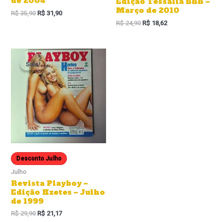
de 2004
Edição Tessália BBB –
Março de 2010
R$
35,90
R$
31,90
R$
24,90
R$
18,62
Sale!
Sale!
Desconto Julho
Julho
Revista Playboy –
Edição Hzetes – Julho
de 1999
R$
29,90
R$
21,17