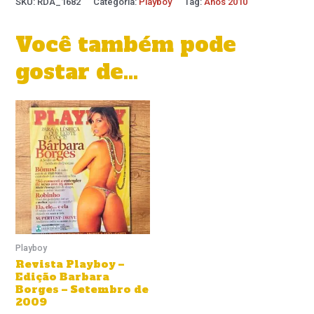
SKU:
RDA_1682
Categoria:
Playboy
Tag:
Anos 2010
Você também pode
gostar de…
Playboy
Revista Playboy –
Edição Barbara
Borges – Setembro de
2009