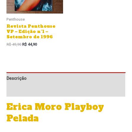
Penthouse
Revista Penthouse
VP – Edição n°1 –
Setembro de 1996
R$
49,90
R$
44,90
Descrição
Informação adicional
Erica Moro Playboy
Pelada