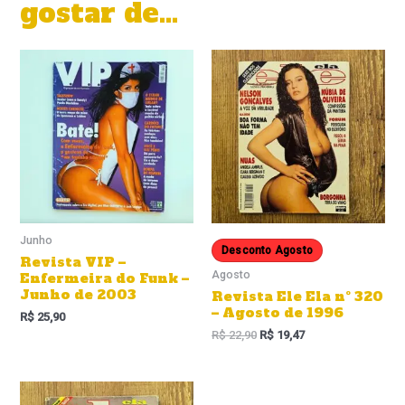
gostar de…
Junho
Desconto Agosto
Revista VIP –
Agosto
Enfermeira do Funk –
Junho de 2003
Revista Ele Ela nº 320
– Agosto de 1996
R$
25,90
R$
22,90
R$
19,47