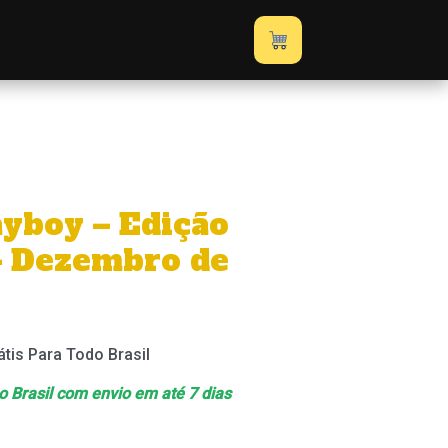
–
Edição
Feiticeira
–
Dezembro
de
1999
quantidade
ayboy – Edição
 – Dezembro de
átis Para Todo Brasil
 o Brasil com envio em até 7 dias