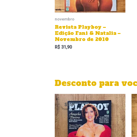
novembro
Revista Playboy –
Edição Fani & Natalia –
Novembro de 2010
R$
31,90
Desconto para vo
O
O
preço
preço
Sale!
Sale!
original
atual
era:
é:
R$ 31,90.
R$ 22,90.