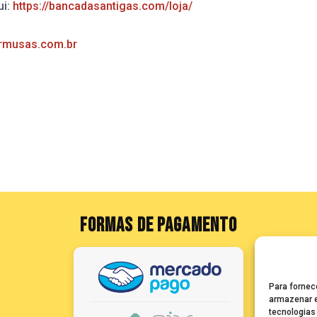
ui:
https://bancadasantigas.com/loja/
rmusas.com.br
FORMAS DE PAGAMENTO
Para fornec
armazenar e
tecnologias