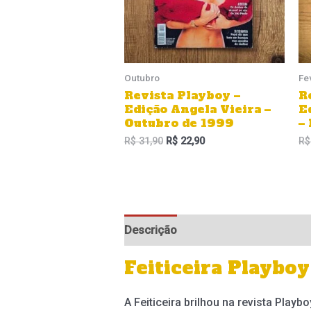
Outubro
Fe
Revista Playboy –
R
Edição Angela Vieira –
E
Outubro de 1999
–
R$
31,90
R$
22,90
R$
Descrição
Informação adicional
Feiticeira Playbo
A Feiticeira brilhou na revista Play