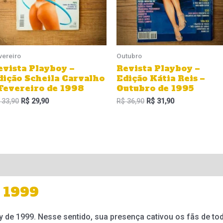
vereiro
Outubro
evista Playboy –
Revista Playboy –
dição Scheila Carvalho
Edição Kátia Reis –
 Fevereiro de 1998
Outubro de 1995
33,90
R$
29,90
R$
36,90
R$
31,90
y 1999
boy de 1999. Nesse sentido, sua presença cativou os fãs de to