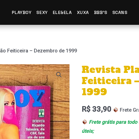
PLAYBOY
SEXY
ELE&ELA
XUXA
BBB'S
SCANS
ção Feiticeira – Dezembro de 1999
Revista Pl
Revista
Playboy
Feiticeira
–
1999
Edição
Feiticeira
R$
33,90
Frete Gr
–
Frete grátis para todo
Dezembro
úteis;
de