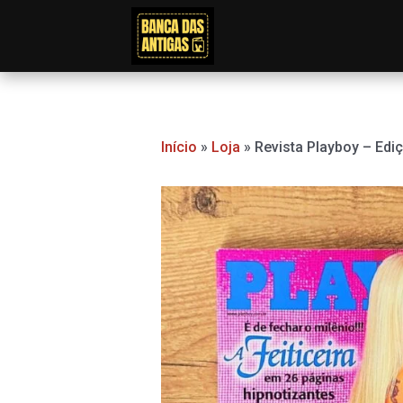
Ir
para
o
conteúdo
Início
»
Loja
»
Revista Playboy – Edi