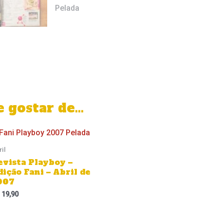
 gostar de…
ril
evista Playboy –
dição Fani – Abril de
007
19,90