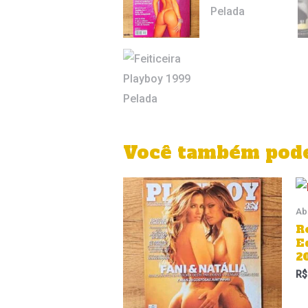
Você também pode
Ab
R
E
2
R$