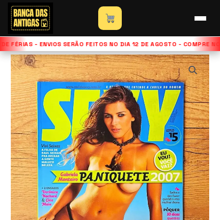
Ir
para
Início
»
Loja
»
Revista Playboy – Edição Gabriela Monteiro
o
– Julho de 2007
E FÉRIAS - ENVIOS SERÃO FEITOS NO DIA 12 DE AGOSTO - COMPRE N
conteúdo