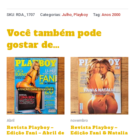
SKU:
RDA_1707
Categorias:
Julho
,
Playboy
Tag:
Anos 2000
Você também pode
gostar de…
Abril
novembro
Revista Playboy –
Revista Playboy –
Edição Fani – Abril de
Edição Fani & Natalia