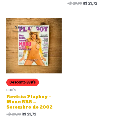
R$
29,90
R$
23,72
Sale!
Sale!
Desconto BBB's
BBB's
Revista Playboy –
Manu BBB –
Setembro de 2002
R$
29,90
R$
23,72