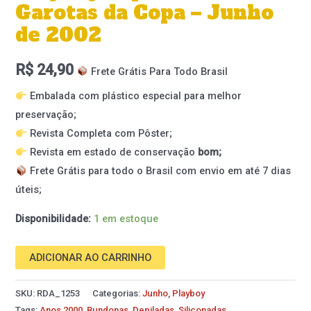
Garotas da Copa – Junho
de 2002
R$
24,90
Frete Grátis Para Todo Brasil
Embalada com plástico especial para melhor
preservação;
Revista Completa com Pôster;
Revista em estado de conservação
bom;
Frete Grátis para todo o Brasil com envio em até 7 dias
úteis;
Disponibilidade:
1 em estoque
ADICIONAR AO CARRINHO
SKU:
RDA_1253
Categorias:
Junho
,
Playboy
Tags:
Anos 2000
,
Bundonas
,
Depiladas
,
Siliconadas