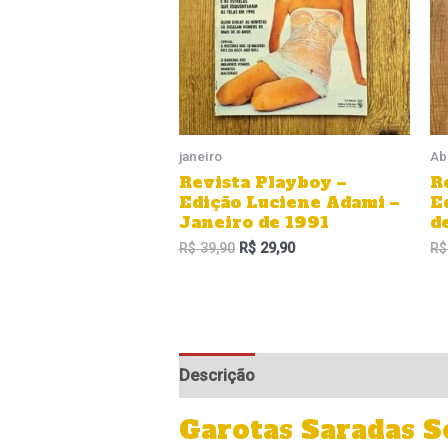
janeiro
Ab
Revista Playboy –
R
Edição Luciene Adami –
E
Janeiro de 1991
d
R$
39,90
R$
29,90
R$
Descrição
Informação adicional
Garotas Saradas 