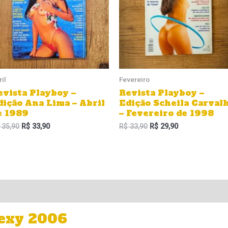
ril
Fevereiro
evista Playboy –
Revista Playboy –
dição Ana Lima – Abril
Edição Scheila Carval
e 1989
– Fevereiro de 1998
35,90
R$
33,90
R$
33,90
R$
29,90
Sexy 2006