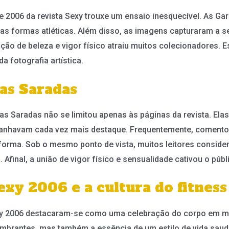
de 2006 da revista Sexy trouxe um ensaio inesquecível. As G
as formas atléticas. Além disso, as imagens capturaram a s
ção de beleza e vigor físico atraiu muitos colecionadores. 
 fotografia artística.
tas Saradas
as Saradas não se limitou apenas às páginas da revista. El
a ganhavam cada vez mais destaque. Frequentemente, comento
forma. Sob o mesmo ponto de vista, muitos leitores consi
Afinal, a união de vigor físico e sensualidade cativou o públ
xy 2006 e a cultura do fitness
xy 2006 destacaram-se como uma celebração do corpo em mo
brantes, mas também a essência de um estilo de vida saudá