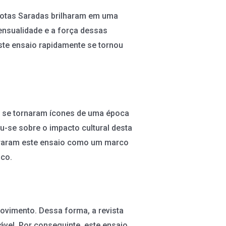
arotas Saradas brilharam em uma
ensualidade e a força dessas
Este ensaio rapidamente se tornou
as se tornaram ícones de uma época
u-se sobre o impacto cultural desta
deraram este ensaio como um marco
ico.
vimento. Dessa forma, a revista
vel. Por conseguinte, este ensaio