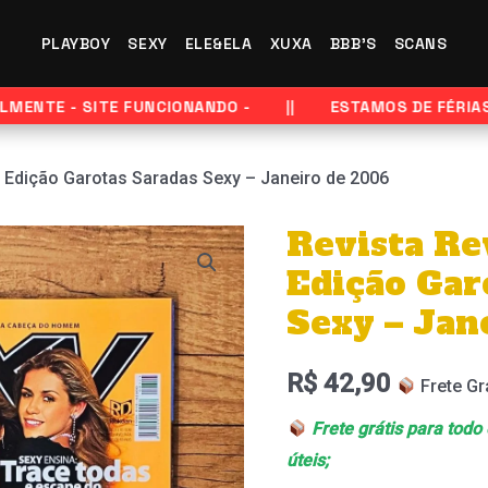
PLAYBOY
SEXY
ELE&ELA
XUXA
BBB'S
SCANS
ENTE - SITE FUNCIONANDO -
ESTAMOS DE FÉRIAS - 
– Edição Garotas Saradas Sexy – Janeiro de 2006
Revista Re
Edição Gar
Sexy – Jan
R$
42,90
Frete Gr
Frete grátis para todo
úteis;