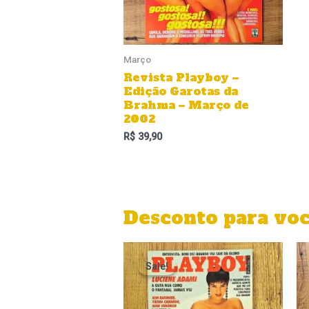
Março
Revista Playboy –
Edição Garotas da
Brahma – Março de
2002
R$
39,90
Desconto para vo
O
O
preço
preço
Sale!
Sale!
original
atual
era:
é:
R$ 39,90.
R$ 29,90.