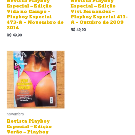
Revista Playboy
Revista Playboy
Especial – Edição
Especial – Edição
Vida no Campo –
Vivi Fernandez –
Playboy Especial
Playboy Especial 413-
473-A – Novembro de
A – Outubro de 2009
2014
R$
49,90
R$
49,90
novembro
Revista Playboy
Especial – Edição
Verão – Playboy