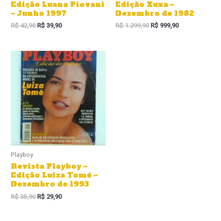
Edição Luana Piovani
Edição Xuxa –
– Junho 1997
Dezembro de 1982
R$
42,90
R$
39,90
R$
1.299,90
R$
999,90
O
O
preço
preço
Sale!
Sale!
original
atual
era:
é:
R$ 35,90.
R$ 29,90.
Playboy
Revista Playboy –
Edição Luiza Tomé –
Dezembro de 1993
R$
35,90
R$
29,90