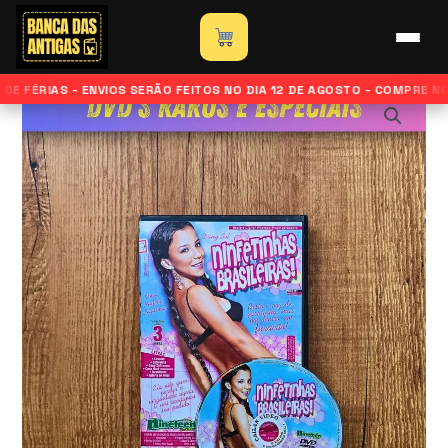
-
Ir
DVD
para
Início
»
Loja
»
Ninfetinhas Brasileiras – DVD Brasileirinhas
Brasileirinhas
o
quantidade
E FÉRIAS - ENVIOS SERÃO FEITOS NO DIA 12 DE AGOSTO - COMPRE N
conteúdo
Ninfetinhas
Brasileiras
-
DVD
Brasileirinhas
quantidade