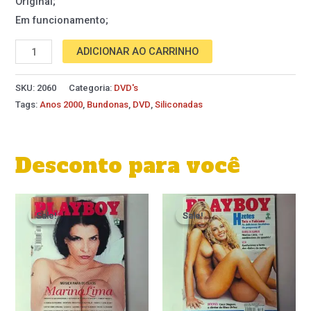
Original;
Em funcionamento;
ADICIONAR AO CARRINHO
SKU:
2060
Categoria:
DVD's
Tags:
Anos 2000
,
Bundonas
,
DVD
,
Siliconadas
Desconto para você
O
O
preço
preço
Sale!
Sale!
Sale!
Sale!
original
atual
era:
é:
R$ 39,90.
R$ 29,90.