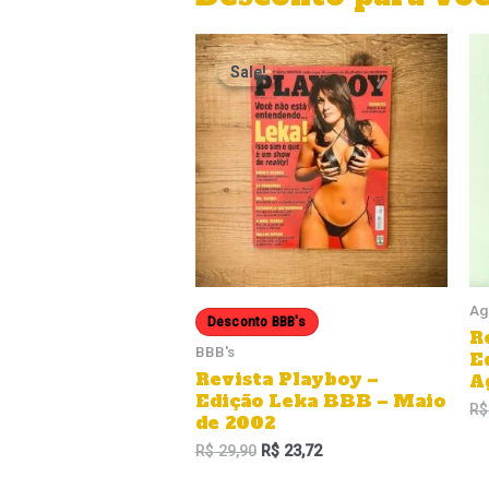
Sale!
Sale!
Ag
Desconto BBB's
R
BBB's
E
Revista Playboy –
A
Edição Leka BBB – Maio
R$
de 2002
R$
29,90
R$
23,72