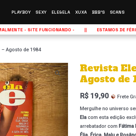
PLAYBOY
SEXY
ELE&ELA
XUXA
BBB'S
SCANS
LMENTE - SITE FUNCIONANDO -
ESTAMOS DE FÉRIAS
3 – Agosto de 1984
Revista Ele
Agosto de 
R$
19,90
Frete Gr
Mergulhe no universo sen
Ela
com esta edição excl
arrebatador com
Fátima 
Élia, Érica, Malu e Rosân