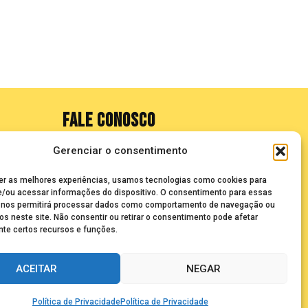
FALE CONOSCO
Gerenciar o consentimento
seuze@bancadasantigas.com
er as melhores experiências, usamos tecnologias como cookies para
/ou acessar informações do dispositivo. O consentimento para essas
 nos permitirá processar dados como comportamento de navegação ou
os neste site. Não consentir ou retirar o consentimento pode afetar
te certos recursos e funções.
ACEITAR
NEGAR
olecionadores
Política de Privacidade
Política de Privacidade