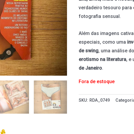
verdadeiro tesouro para
fotografia sensual.
Além das imagens cativan
especiais, como uma
in
de swing
, uma análise d
erotismo na literatura
, e
de Janeiro
.
Fora de estoque
SKU:
RDA_0749
Categori
cê