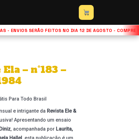
 - ENVIOS SERÃO FEITOS NO DIA 12 DE AGOSTO - COMPRE N
 Ela – n°183 –
1984
átis Para Todo Brasil
sual e intrigante da
Revista Ele &
usiva! Apresentando um ensaio
Diniz
, acompanhada por
Laurita,
gela Hallel
, esta publicação é um