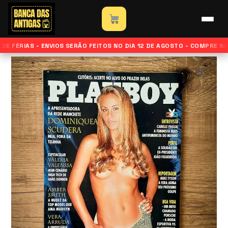
Ir
para
Início
»
Loja
»
Revista Playboy – Dominiquea Scudera –
o
Junho de 1995
E FÉRIAS - ENVIOS SERÃO FEITOS NO DIA 12 DE AGOSTO - COMPRE N
conteúdo