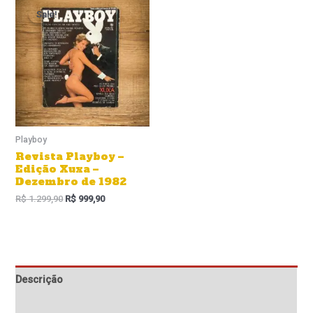
preço
preço
Sale!
Sale!
original
atual
era:
é:
R$ 1.299,90.
R$ 999,90.
Playboy
Revista Playboy –
Edição Xuxa –
Dezembro de 1982
R$
1.299,90
R$
999,90
Descrição
Informação adicional