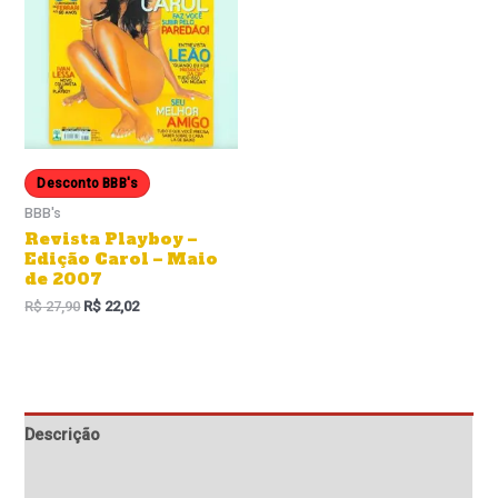
Desconto BBB's
BBB's
Revista Playboy –
Edição Carol – Maio
de 2007
R$
27,90
R$
22,02
Descrição
Informação adicional