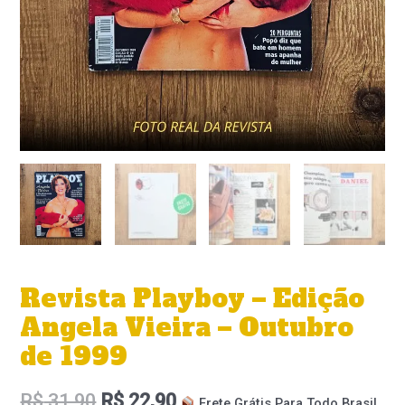
Revista Playboy – Edição
Angela Vieira – Outubro
de 1999
R$
31,90
R$
22,90
Frete Grátis Para Todo Brasil