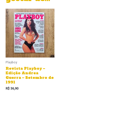
Playboy
Revista Playboy –
Edição Andrea
Guerra – Setembro de
1991
R$
36,90