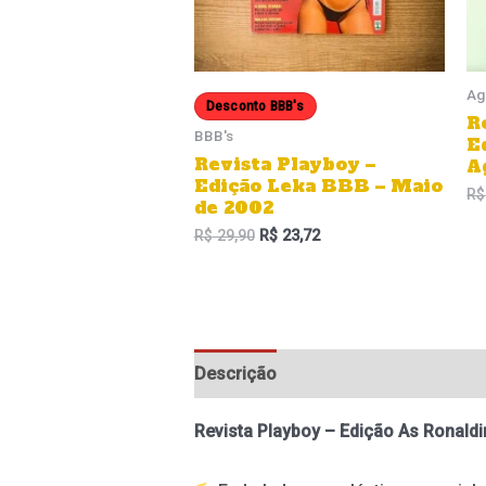
Ag
Desconto BBB's
R
BBB's
E
Revista Playboy –
A
Edição Leka BBB – Maio
R$
de 2002
R$
29,90
R$
23,72
Descrição
Informação adicional
Revista Playboy – Edição As Ronaldi