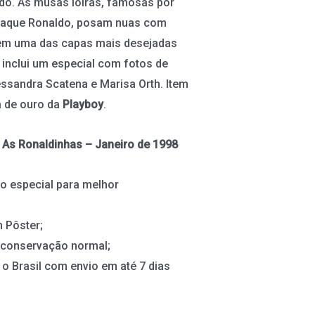
do. As musas loiras, famosas por
raque Ronaldo, posam nuas com
 em uma das capas mais desejadas
 inclui um especial com fotos de
ssandra Scatena e Marisa Orth. Item
a de ouro da
Playboy
.
 As Ronaldinhas – Janeiro de 1998
o especial para melhor
 Pôster;
 conservação normal;
 o Brasil com envio em até 7 dias