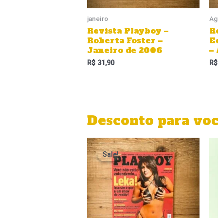
janeiro
Ag
Revista Playboy –
R
Roberta Foster –
E
Janeiro de 2006
–
R$
31,90
R$
Desconto para vo
Sale!
Sale!