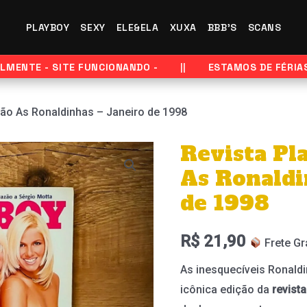
PLAYBOY
SEXY
ELE&ELA
XUXA
BBB'S
SCANS
ENTE - SITE FUNCIONANDO -
ESTAMOS DE FÉRIAS -
ção As Ronaldinhas – Janeiro de 1998
Revista Pl
As Ronaldi
de 1998
R$
21,90
Frete Gr
As inesquecíveis Ronaldi
icônica edição da
revist