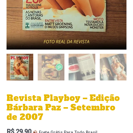
Revista Playboy – Edição
Bárbara Paz – Setembro
de 2007
R$
29,90
Frete Grátis Para Todo Brasil