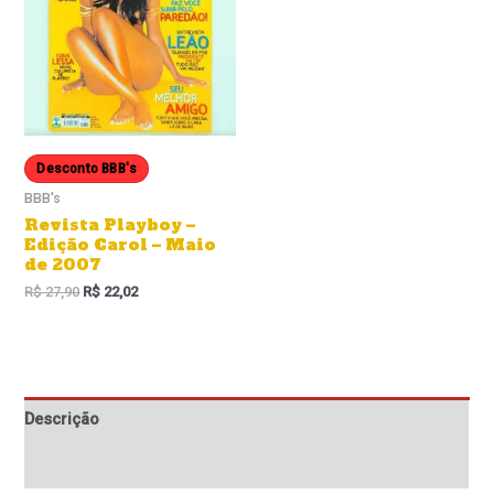
Desconto BBB's
BBB's
Revista Playboy –
Edição Carol – Maio
de 2007
R$
27,90
R$
22,02
Descrição
Informação adicional