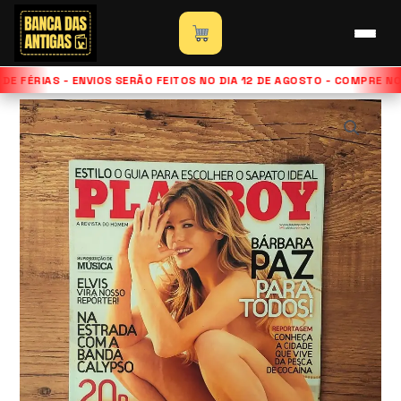
Ir
para
Início
»
Loja
»
Revista Playboy – Edição Bárbara Paz –
o
Setembro de 2007
E FÉRIAS - ENVIOS SERÃO FEITOS NO DIA 12 DE AGOSTO - COMPRE N
conteúdo