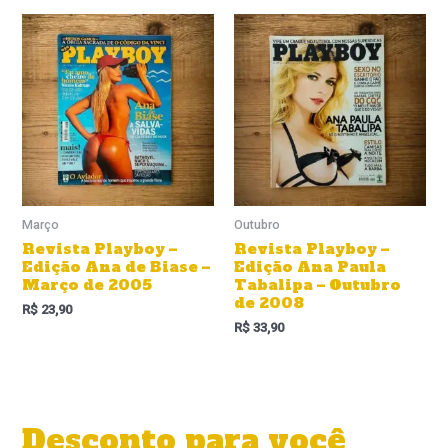
Março
Outubro
Revista Playboy –
Revista Playboy –
Edição Ana de Biase –
Edição Ana Paula
Março de 2005
Tabalipa – Outubro
de 2008
R$
23,90
R$
33,90
Desconto para você