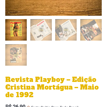
Revista Playboy – Edição
Cristina Mortágua – Maio
de 1992
R$
26,90