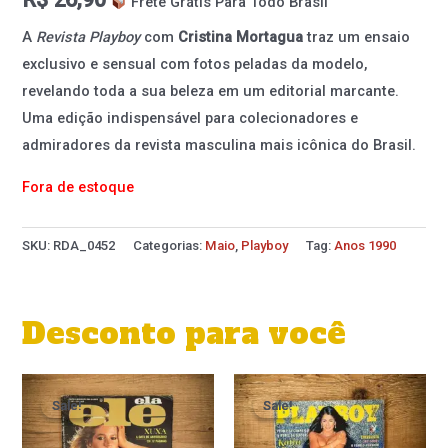
Frete Grátis Para Todo Brasil
A
Revista Playboy
com
Cristina Mortagua
traz um ensaio
exclusivo e sensual com fotos peladas da modelo,
revelando toda a sua beleza em um editorial marcante.
Uma edição indispensável para colecionadores e
admiradores da revista masculina mais icônica do Brasil.
Fora de estoque
SKU:
RDA_0452
Categorias:
Maio
,
Playboy
Tag:
Anos 1990
Desconto para você
O
O
O
O
preço
preço
preço
preço
Sale!
Sale!
Sale!
Sale!
original
atual
original
atual
era:
é:
era:
é: