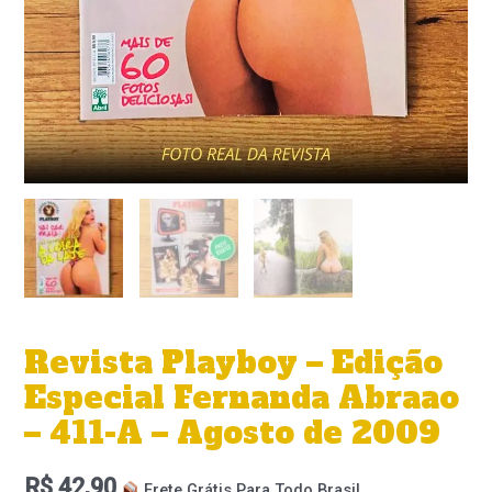
Revista Playboy – Edição
Especial Fernanda Abraao
– 411-A – Agosto de 2009
R$
42,90
Frete Grátis Para Todo Brasil