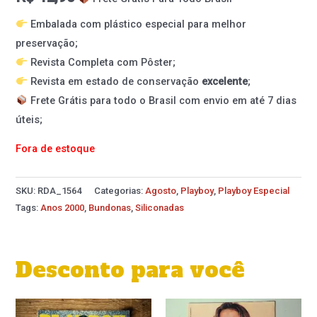
Embalada com plástico especial para melhor
preservação;
Revista Completa com Pôster;
Revista em estado de conservação
excelente
;
Frete Grátis para todo o Brasil com envio em até 7 dias
úteis;
Fora de estoque
SKU:
RDA_1564
Categorias:
Agosto
,
Playboy
,
Playboy Especial
Tags:
Anos 2000
,
Bundonas
,
Siliconadas
Desconto para você
O
O
O
O
preço
preço
preço
preço