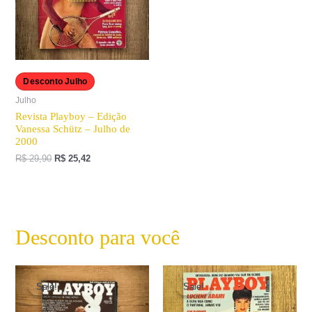
Desconto Julho
Julho
Revista Playboy – Edição
Vanessa Schütz – Julho de
2000
R$
29,90
R$
25,42
Desconto para você
O
O
O
O
preço
preço
preço
preço
Sale!
Sale!
Sale!
Sale!
original
atual
original
atual
era:
é:
era:
é: