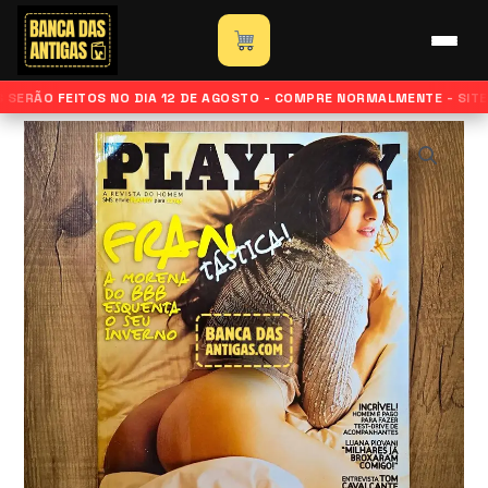
Ir
para
Início
»
Loja
»
Revista Playboy – Edição Francine Piaia –
o
Junho de 2009
S SERÃO FEITOS NO DIA 12 DE AGOSTO - COMPRE NORMALMENTE - SITE
conteúdo