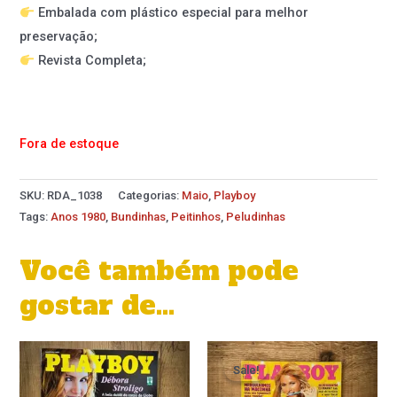
Embalada com plástico especial para melhor
preservação;
Revista Completa;
Fora de estoque
SKU:
RDA_1038
Categorias:
Maio
,
Playboy
Tags:
Anos 1980
,
Bundinhas
,
Peitinhos
,
Peludinhas
Você também pode
gostar de…
O
O
preço
preço
Sale!
Sale!
original
atual
era:
é: