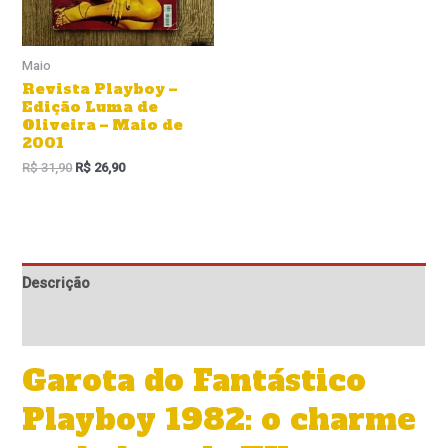
Maio
Revista Playboy –
Edição Luma de
Oliveira – Maio de
2001
R$
31,90
R$
26,90
Descrição
Informação adicional
Garota do Fantástico
Playboy 1982: o charme