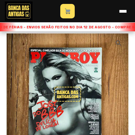
Ir
para
Início
»
Loja
»
Revista Playboy – Edição Josy Oliveira –
o
Maio de 2009
DE FÉRIAS - ENVIOS SERÃO FEITOS NO DIA 12 DE AGOSTO - COMPRE 
conteúdo