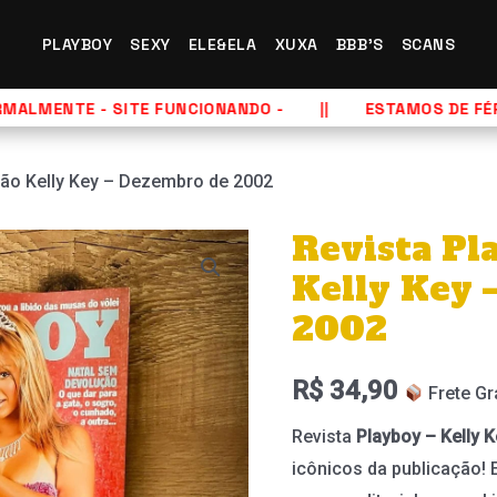
PLAYBOY
SEXY
ELE&ELA
XUXA
BBB'S
SCANS
ALMENTE - SITE FUNCIONANDO -
ESTAMOS DE FÉRIA
ção Kelly Key – Dezembro de 2002
Revista Pl
Kelly Key 
2002
R$
34,90
Frete Gr
Revista
Playboy – Kelly 
icônicos da publicação! 