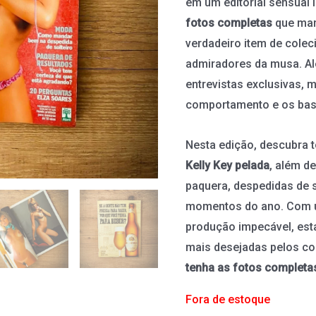
em um editorial sensual 
fotos completas
que mar
verdadeiro item de colec
admiradores da musa. Al
entrevistas exclusivas, 
comportamento e os bast
Nesta edição, descubra 
Kelly Key pelada
, além d
paquera, despedidas de 
momentos do ano. Com u
produção impecável, est
mais desejadas pelos c
tenha as fotos completa
Fora de estoque