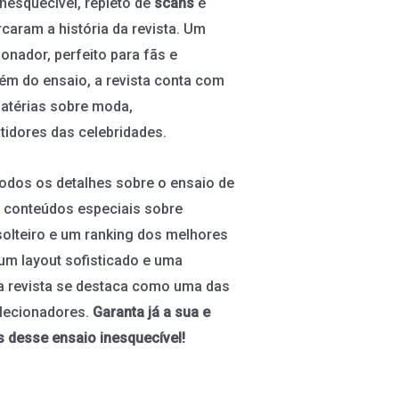
inesquecível, repleto de
scans
e
caram a história da revista. Um
ionador, perfeito para fãs e
ém do ensaio, a revista conta com
matérias sobre moda,
idores das celebridades.
todos os detalhes sobre o ensaio de
e conteúdos especiais sobre
solteiro e um ranking dos melhores
m layout sofisticado e uma
a revista se destaca como uma das
olecionadores.
Garanta já a sua e
s desse ensaio inesquecível!