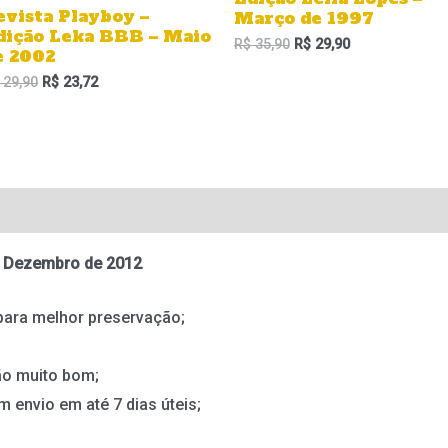
evista Playboy –
Março de 1997
dição Leka BBB – Maio
R$
35,90
R$
29,90
e 2002
29,90
R$
23,72
 – Dezembro de 2012
para melhor preservação;
ão muito bom;
m envio em até 7 dias úteis;