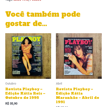
Você também pode
gostar de…
Outubro
Abril
Revista Playboy –
Revista Playboy –
Edição Kátia Reis –
Edição Kátia
Outubro de 1995
Maranhão – Abril de
1991
R$
35,90