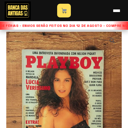
Ir
para
Início
»
Loja
»
Revista Playboy – Edição Lúcia Veríssimo –
o
Abril de 1988
E FÉRIAS - ENVIOS SERÃO FEITOS NO DIA 12 DE AGOSTO - COMPRE NO
conteúdo