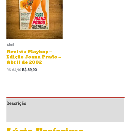
era:
é:
R$ 64,90.
R$ 39,90.
Abril
Revista Playboy –
Edição Joana Prado –
Abril de 2002
R$
64,90
R$
39,90
Descrição
Informação adicional