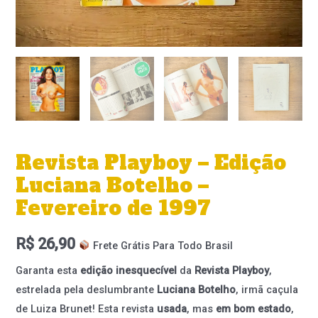
Revista Playboy – Edição
Luciana Botelho –
Fevereiro de 1997
R$
26,90
Frete Grátis Para Todo Brasil
Garanta esta
edição inesquecível
da
Revista Playboy
,
estrelada pela deslumbrante
Luciana Botelho
, irmã caçula
de Luiza Brunet! Esta revista
usada
, mas
em bom estado
,