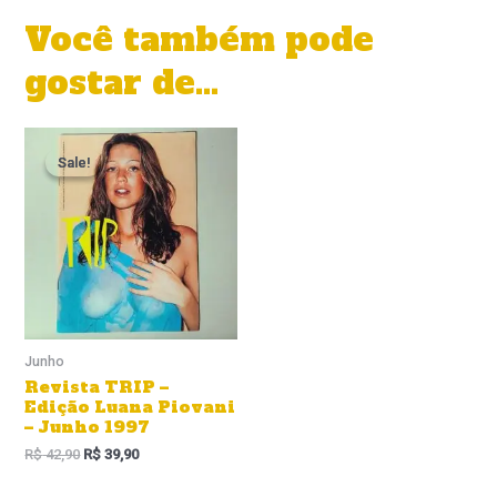
Você também pode
gostar de…
O
O
preço
preço
Sale!
Sale!
original
atual
era:
é:
R$ 42,90.
R$ 39,90.
Junho
Revista TRIP –
Edição Luana Piovani
– Junho 1997
R$
42,90
R$
39,90