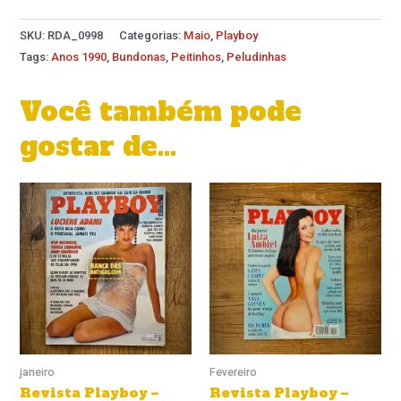
SKU:
RDA_0998
Categorias:
Maio
,
Playboy
Tags:
Anos 1990
,
Bundonas
,
Peitinhos
,
Peludinhas
Você também pode
gostar de…
janeiro
Fevereiro
Revista Playboy –
Revista Playboy –