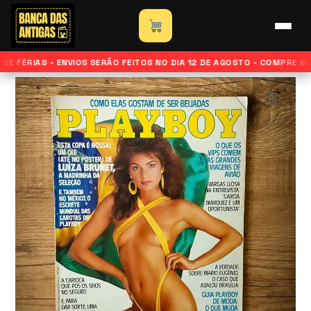
Ir
para
Início
»
Loja
»
Revista Playboy – Edição Luiza Brunet –
o
Maio de 1986
E FÉRIAS - ENVIOS SERÃO FEITOS NO DIA 12 DE AGOSTO - COMPRE N
conteúdo