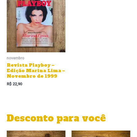
novembro
Revista Playboy –
Edição Marina Lima –
Novembro de 1999
R$
22,90
Desconto para você
O
O
O
O