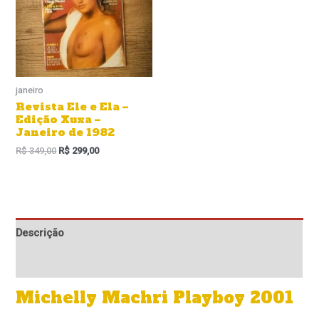
janeiro
Revista Ele e Ela –
Edição Xuxa –
Janeiro de 1982
R$
349,00
R$
299,00
Descrição
Informação adicional
Michelly Machri Playboy 2001