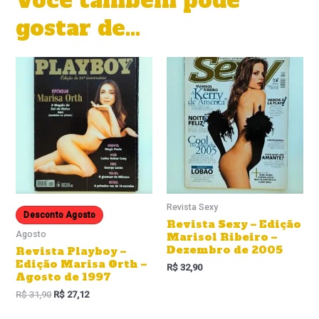
Você também pode
gostar de…
Revista Sexy
Desconto Agosto
Revista Sexy – Edição
Agosto
Marisol Ribeiro –
Dezembro de 2005
Revista Playboy –
Edição Marisa Orth –
R$
32,90
Agosto de 1997
R$
31,90
R$
27,12