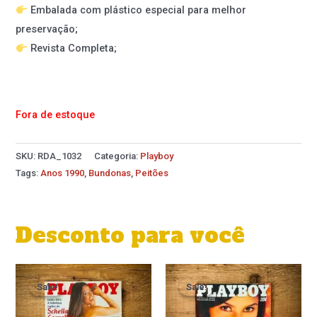
Embalada com plástico especial para melhor
preservação;
Revista Completa;
Fora de estoque
SKU:
RDA_1032
Categoria:
Playboy
Tags:
Anos 1990
,
Bundonas
,
Peitões
Desconto para você
O
O
preço
preço
Sale!
Sale!
Sale!
Sale!
original
atual
era:
é: