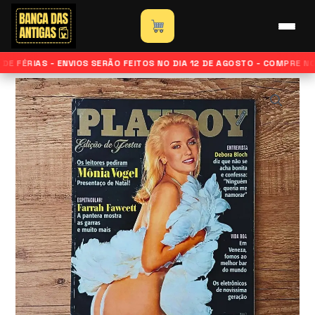
Ir
para
Início
»
Loja
»
Revista Playboy – Edição Monia Vogel –
o
Dezembro de 1996
E FÉRIAS - ENVIOS SERÃO FEITOS NO DIA 12 DE AGOSTO - COMPRE N
conteúdo