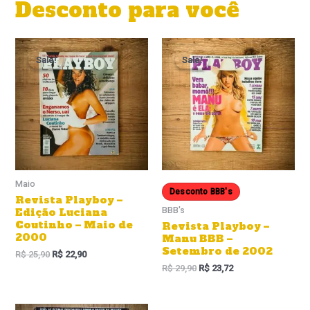
Desconto para você
O
O
preço
preço
Sale!
Sale!
Sale!
Sale!
original
atual
era:
é:
R$ 25,90.
R$ 22,90.
Maio
Desconto BBB's
Revista Playboy –
BBB's
Edição Luciana
Coutinho – Maio de
Revista Playboy –
2000
Manu BBB –
Setembro de 2002
R$
25,90
R$
22,90
R$
29,90
R$
23,72
O
O