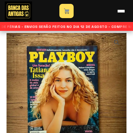
Ir
para
Início
»
Loja
»
Revista Playboy – Edição Tatiana Issa –
o
Março de 1998
DE FÉRIAS - ENVIOS SERÃO FEITOS NO DIA 12 DE AGOSTO - COMPRE N
conteúdo