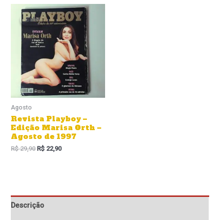
O
O
preço
preço
Sale!
Sale!
original
atual
era:
é:
R$ 29,90.
R$ 22,90.
Agosto
Revista Playboy –
Edição Marisa Orth –
Agosto de 1997
R$
29,90
R$
22,90
Descrição