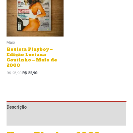
R$ 25,90.
R$ 22,90.
Maio
Revista Playboy –
Edição Luciana
Coutinho – Maio de
2000
R$
25,90
R$
22,90
Descrição
Informação adicional