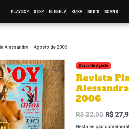
PLAYBOY
SEXY
ELE&ELA
XUXA
BBB'S
SCANS
via Alessandra – Agosto de 2006
Desconto Agosto
Revista Pl
Alessandra
2006
R$
32,90
R$
27,9
Nesta edição comemorat