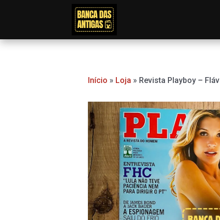
Ir
para
o
conteúdo
Início
»
Loja
»
Revista Playboy – Flá