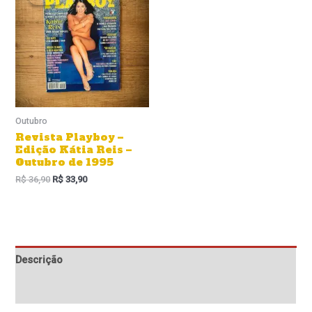
original
atual
era:
é:
R$ 36,90.
R$ 33,90.
Outubro
Revista Playboy –
Edição Kátia Reis –
Outubro de 1995
R$
36,90
R$
33,90
Descrição
Informação adicional