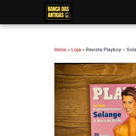
Ir
para
o
conteúdo
Início
»
Loja
»
Revista Playboy – Sol