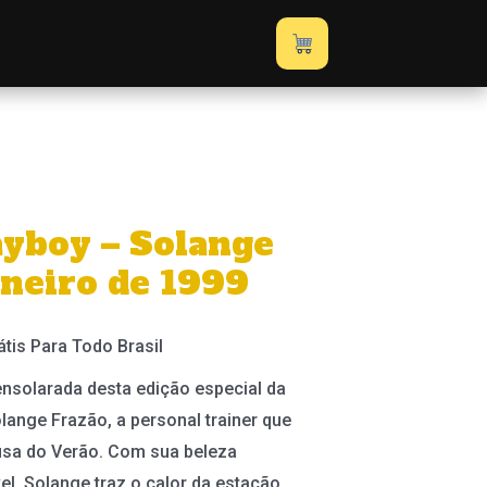
ayboy – Solange
aneiro de 1999
átis Para Todo Brasil
nsolarada desta edição especial da
olange Frazão, a personal trainer que
Musa do Verão. Com sua beleza
vel, Solange traz o calor da estação