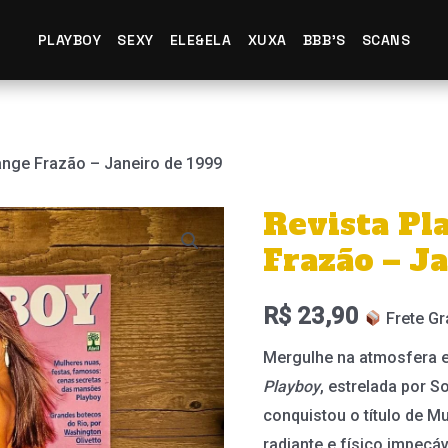
PLAYBOY
SEXY
ELE&ELA
XUXA
BBB'S
SCANS
ange Frazão – Janeiro de 1999
Revista Pl
Frazão – J
R$
23,90
Frete Gr
Mergulhe na atmosfera e
Playboy
, estrelada por S
conquistou o título de 
radiante e físico impecá