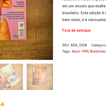
em um ensaio que exalta
brasileiro. Esta edição é
bem-estar, e à sensualid
Fora de estoque
SKU:
RDA_0328
Categori
Tags:
Anos 1990
,
Bundona
cê