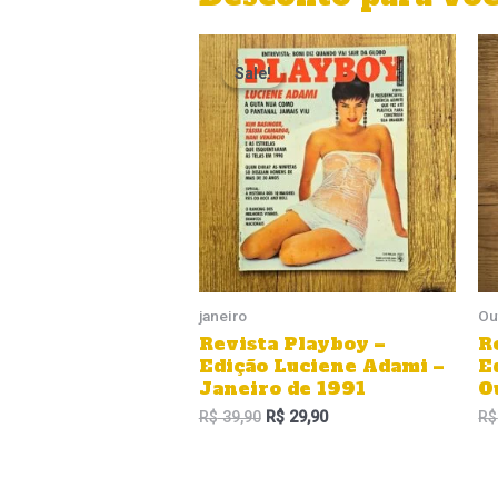
O
O
preço
preço
Sale!
Sale!
original
atual
era:
é:
R$ 39,90.
R$ 29,90.
janeiro
Ou
Revista Playboy –
R
Edição Luciene Adami –
E
Janeiro de 1991
O
R$
39,90
R$
29,90
R$