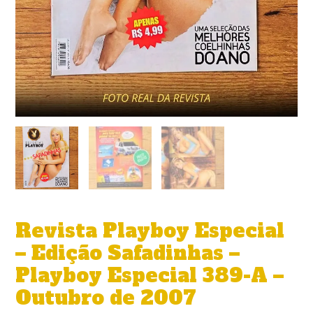
de
2007
quantidade
Revista Playboy Especial
– Edição Safadinhas –
Playboy Especial 389-A –
Outubro de 2007