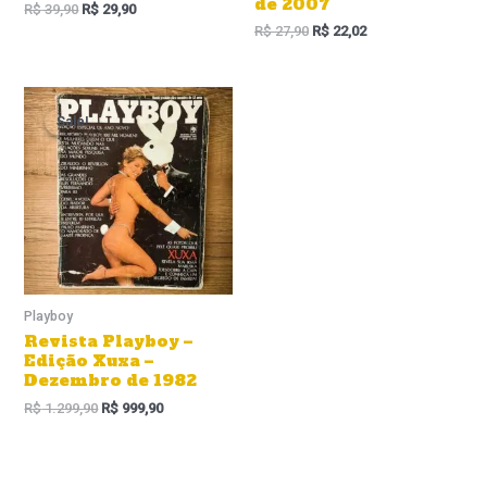
de 2007
R$
39,90
R$
29,90
R$
27,90
R$
22,02
O
O
preço
preço
Sale!
Sale!
original
atual
era:
é:
R$ 1.299,90.
R$ 999,90.
Playboy
Revista Playboy –
Edição Xuxa –
Dezembro de 1982
R$
1.299,90
R$
999,90