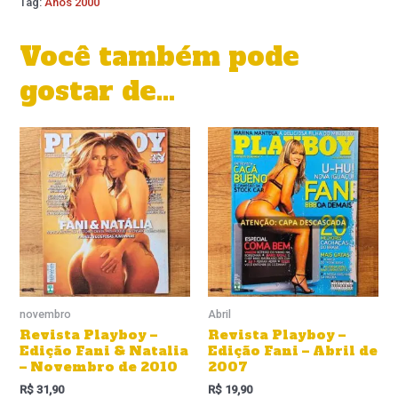
Tag:
Anos 2000
Você também pode
gostar de…
novembro
Abril
Revista Playboy –
Revista Playboy –
Edição Fani & Natalia
Edição Fani – Abril de
– Novembro de 2010
2007
R$
31,90
R$
19,90