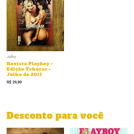
Julho
Revista Playboy –
Edição Tchecas –
Julho de 2011
R$
29,90
Desconto para você
O
O
O
O