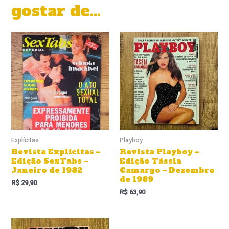
gostar de…
Explícitas
Playboy
Revista Explícitas –
Revista Playboy –
Edição SexTabs –
Edição Tássia
Janeiro de 1982
Camargo – Dezembro
de 1989
R$
29,90
R$
63,90