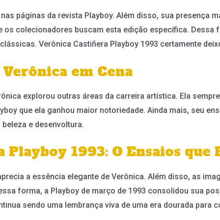
u nas páginas da revista Playboy. Além disso, sua presença
e os colecionadores buscam esta edição específica. Dessa f
s clássicas. Verônica Castiñera Playboy 1993 certamente dei
e Verônica em Cena
rônica explorou outras áreas da carreira artística. Ela semp
layboy que ela ganhou maior notoriedade. Ainda mais, seu ens
beleza e desenvoltura.
a Playboy 1993: O Ensaios que 
 aprecia a essência elegante de Verônica. Além disso, as im
essa forma, a Playboy de março de 1993 consolidou sua posi
ntinua sendo uma lembrança viva de uma era dourada para c