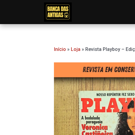
Ir
para
o
conteúdo
Início
»
Loja
»
Revista Playboy – Edi