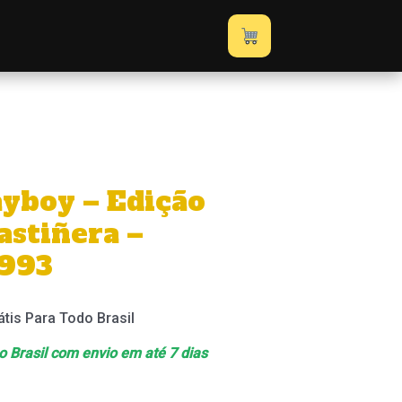
–
Edição
Verônica
Castiñera
–
Março
de
1993
ayboy – Edição
quantidade
astiñera –
1993
átis Para Todo Brasil
 o Brasil com envio em até 7 dias