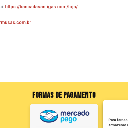
ui:
https://bancadasantigas.com/loja/
rmusas.com.br
FORMAS DE PAGAMENTO
Para fornec
armazenar e