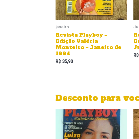
janeiro
Ju
Revista Playboy –
R
Edição Valéria
E
Monteiro – Janeiro de
J
1994
R$
R$
35,90
Desconto para vo
O
O
preço
preço
Sale!
Sale!
original
atual
era:
é:
R$ 35,90.
R$ 29,90.