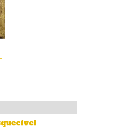
–
squecível