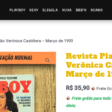
PLAYBOY
SEXY
ELE&ELA
XUXA
BBB'S
SCANS
ção Verônica Castiñera – Março de 1993
Revista Pl
Revista
Playboy
Verônica C
–
Março de 
Edição
Verônica
R$
35,90
Frete Gr
Castiñera
Frete grátis para todo
–
úteis;
Março