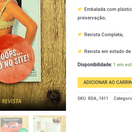
de
Embalada com plástic
1993
preservação;
quantidade
Revista Completa;
Revista em estado d
Disponibilidade:
1 em es
ADICIONAR AO CARRI
SKU:
RDA_1411
Categori