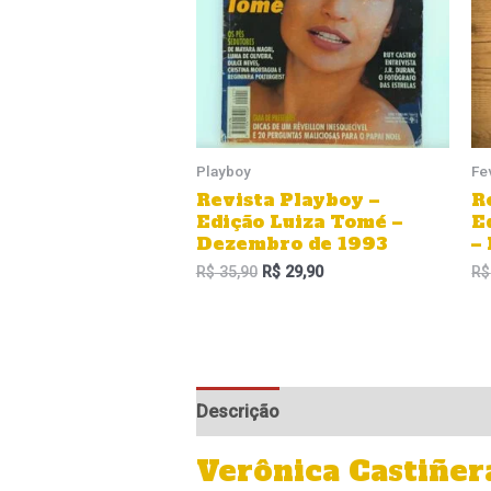
Playboy
Fe
Revista Playboy –
R
Edição Luiza Tomé –
E
Dezembro de 1993
–
R$
35,90
R$
29,90
R$
Descrição
Informação adicional
Verônica Castiñer