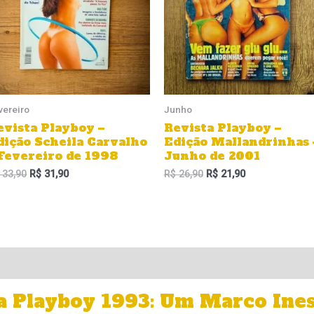
vereiro
Junho
evista Playboy –
Revista Playboy –
dição Scheila Carvalho
Edição Mallandrinhas 
 Fevereiro de 1998
Junho de 2001
33,90
R$
31,90
R$
26,90
R$
21,90
a Playboy 1993: Um Marco Ine