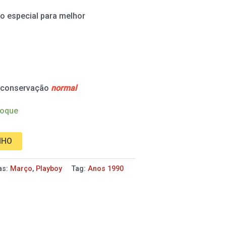
o especial para melhor
e conservação
normal
toque
NHO
as:
Março
,
Playboy
Tag:
Anos 1990