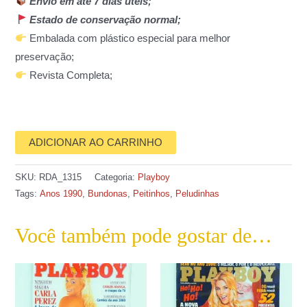
Envio em até 7 dias úteis;
Estado de conservação normal;
Embalada com plástico especial para melhor
preservação;
Revista Completa;
ADICIONAR AO CARRINHO
SKU:
RDA_1315
Categoria:
Playboy
Tags:
Anos 1990
,
Bundonas
,
Peitinhos
,
Peludinhas
Você também pode gostar de…