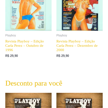
Playboy
Playboy
Revista Playboy – Edição
Revista Playboy – Edição
Carla Perez – Outubro de
Carla Perez – Dezembro de
1996
2000
R$
29,90
R$
29,90
Desconto para você
O
O
O
O
preço
preço
preço
preço
Sale!
Sale!
Sale!
Sale!
original
atual
original
atual
era:
é:
era:
é: