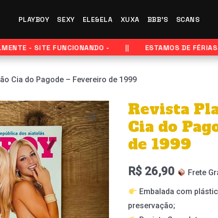
PLAYBOY
SEXY
ELE&ELA
XUXA
BBB'S
SCANS
TE - SITE FUNCIONANDO -
ESTAMOS DE FÉRIAS - E
ção Cia do Pagode – Fevereiro de 1999
Revista Pl
Revista
Playboy
Cia do Pag
-
de 1999
Edição
Cia
R$
26,90
Frete Gr
do
Embalada com plástic
Pagode
preservação;
-