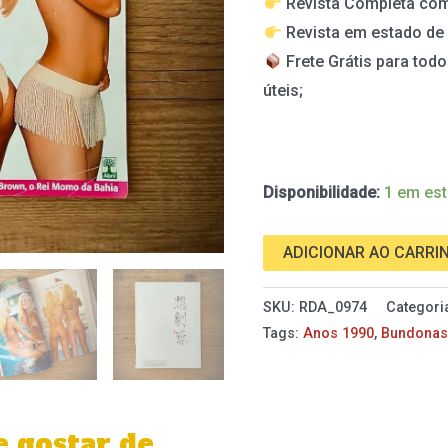
Revista Completa com
Fevereiro
Revista em estado de
de
Frete Grátis para todo
1999
úteis;
quantidade
Disponibilidade:
1 em es
ADICIONAR AO CARRI
SKU:
RDA_0974
Categori
Tags:
Anos 1990
,
Bundona
 gostar de…