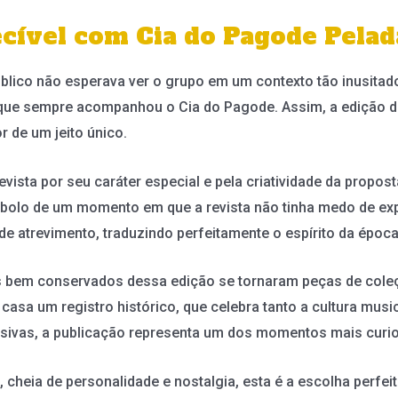
cível com Cia do Pagode Pelad
blico não esperava ver o grupo em um contexto tão inusitad
 que sempre acompanhou o Cia do Pagode. Assim, a edição de 
r de um jeito único.
vista por seu caráter especial e pela criatividade da propos
mbolo de um momento em que a revista não tinha medo de exp
de atrevimento, traduzindo perfeitamente o espírito da época
 bem conservados dessa edição se tornaram peças de coleç
casa um registro histórico, que celebra tanto a cultura musi
usivas, a publicação representa um dos momentos mais curioso
 cheia de personalidade e nostalgia, esta é a escolha perfei