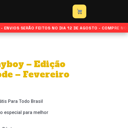
-
Edição
Cia
do
NVIOS SERÃO FEITOS NO DIA 12 DE AGOSTO - COMPRE NORMA
Pagode
-
Fevereiro
de
ayboy – Edição
1999
ode – Fevereiro
quantidade
átis Para Todo Brasil
o especial para melhor