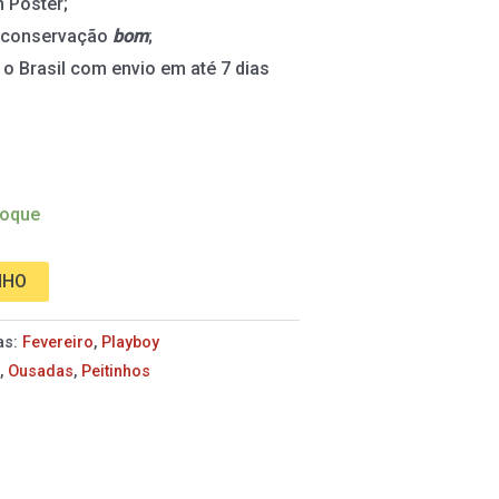
 Pôster;
 conservação
bom
;
 o Brasil com envio em até 7 dias
toque
NHO
as:
Fevereiro
,
Playboy
s
,
Ousadas
,
Peitinhos