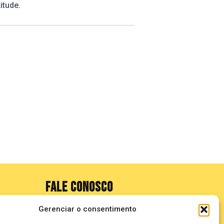
itude.
FALE CONOSCO
Gerenciar o consentimento
seuze@bancadasantigas.com