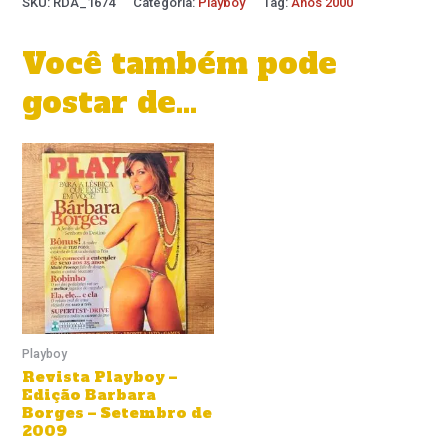
SKU:
RDA_1674
Categoria:
Playboy
Tag:
Anos 2000
Você também pode
gostar de…
Playboy
Revista Playboy –
Edição Barbara
Borges – Setembro de
2009