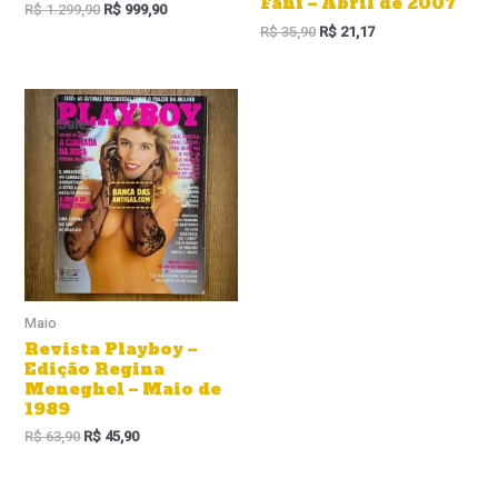
Fani – Abril de 2007
R$
1.299,90
R$
999,90
R$
35,90
R$
21,17
O
O
preço
preço
Sale!
Sale!
original
atual
era:
é:
R$ 63,90.
R$ 45,90.
Maio
Revista Playboy –
Edição Regina
Meneghel – Maio de
1989
R$
63,90
R$
45,90