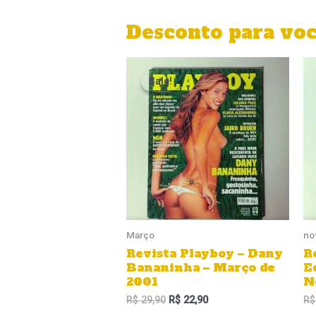
Desconto para vo
O
O
preço
preço
Sale!
Sale!
original
atual
era:
é:
R$ 29,90.
R$ 22,90.
Março
no
Revista Playboy – Dany
R
Bananinha – Março de
E
2001
N
R$
29,90
R$
22,90
R$