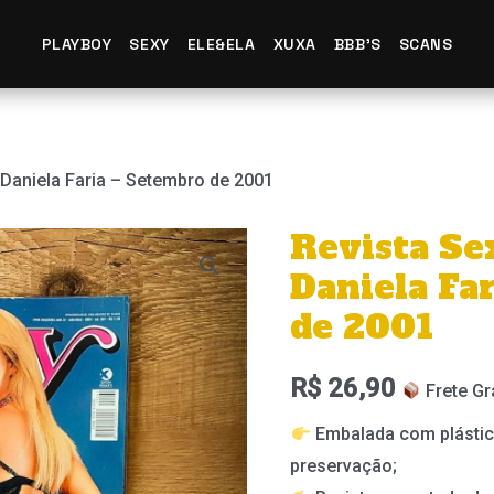
PLAYBOY
SEXY
ELE&ELA
XUXA
BBB'S
SCANS
 Daniela Faria – Setembro de 2001
Revista Se
Daniela Fa
de 2001
R$
26,90
Frete Gr
Embalada com plástic
preservação;