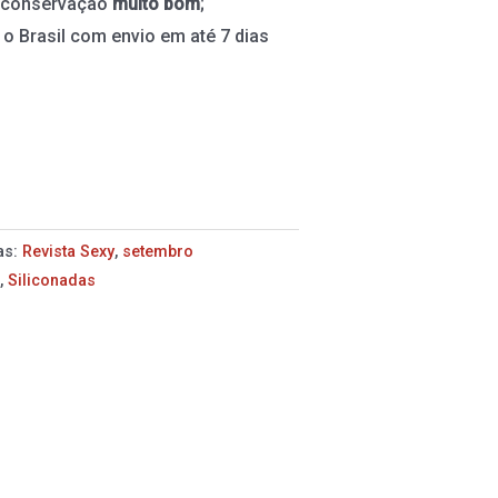
e conservação
muito bom
;
 o Brasil com envio em até 7 dias
as:
Revista Sexy
,
setembro
s
,
Siliconadas