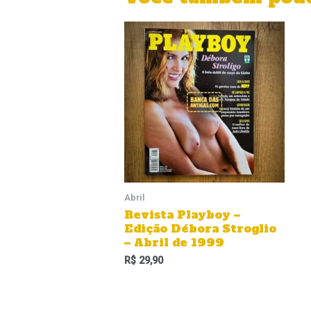
Abril
Revista Playboy –
Edição Débora Stroglio
– Abril de 1999
R$
29,90