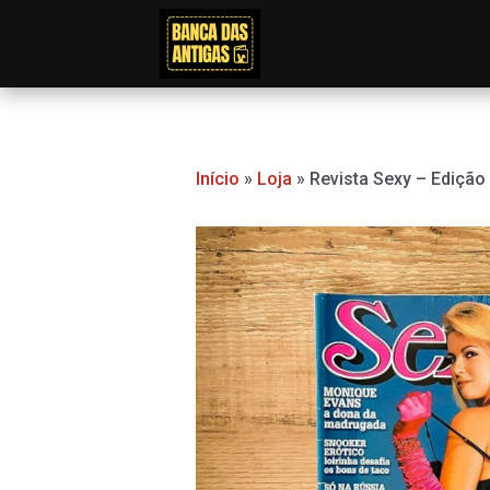
Ir
para
o
conteúdo
Início
»
Loja
»
Revista Sexy – Edição