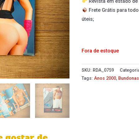
Revista em estado d
Frete Grátis para todo
úteis;
Fora de estoque
SKU:
RDA_0759
Categori
Tags:
Anos 2000
,
Bundona
 gostar de…