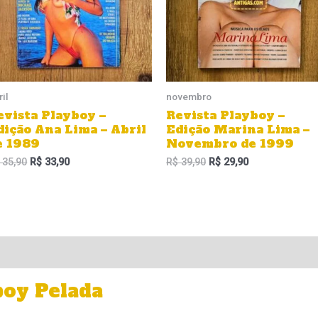
ril
novembro
evista Playboy –
Revista Playboy –
dição Ana Lima – Abril
Edição Marina Lima –
e 1989
Novembro de 1999
35,90
R$
33,90
R$
39,90
R$
29,90
boy Pelada