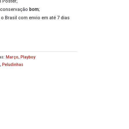
 Pôster;
e conservação
bom
;
 o Brasil com envio em até 7 dias
as:
Março
,
Playboy
s
,
Peludinhas