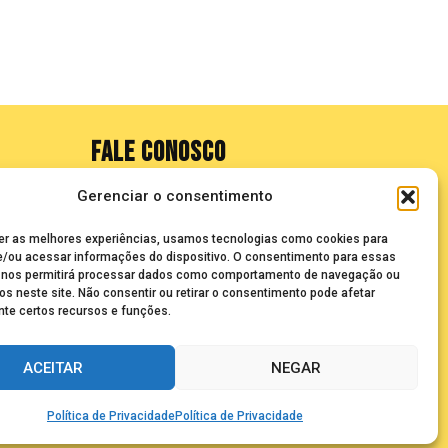
FALE CONOSCO
Gerenciar o consentimento
seuze@bancadasantigas.com
er as melhores experiências, usamos tecnologias como cookies para
/ou acessar informações do dispositivo. O consentimento para essas
 nos permitirá processar dados como comportamento de navegação ou
os neste site. Não consentir ou retirar o consentimento pode afetar
te certos recursos e funções.
ACEITAR
NEGAR
olecionadores
Política de Privacidade
Política de Privacidade