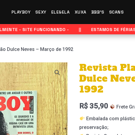
PLAYBOY
SEXY
ELE&ELA
XUXA
BBB'S
SCANS
NTE - SITE FUNCIONANDO -
ESTAMOS DE FÉRIAS - E
ção Dulce Neves – Março de 1992
Revista Pl
Dulce Neve
1992
R$
35,90
Frete Gr
Embalada com plástic
preservação;