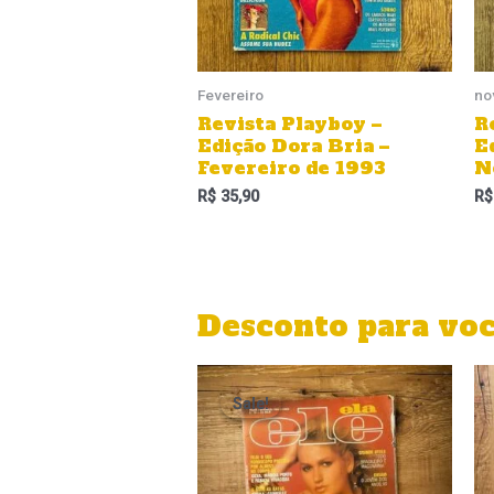
Fevereiro
no
Revista Playboy –
R
Edição Dora Bria –
E
Fevereiro de 1993
N
R$
35,90
R$
Desconto para vo
O
O
preço
preço
Sale!
Sale!
original
atual
era:
é:
R$ 349,00.
R$ 299,00.