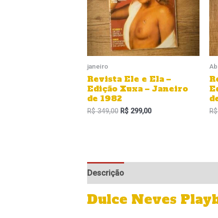
janeiro
Ab
Revista Ele e Ela –
R
Edição Xuxa – Janeiro
E
de 1982
d
R$
349,00
R$
299,00
R$
Descrição
Informação adicional
Dulce Neves Play