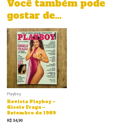
Você também pode
gostar de…
Playboy
Revista Playboy –
Gisele Fraga –
Setembro de 1989
R$
34,90