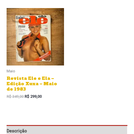
O
O
preço
preço
Sale!
Sale!
original
atual
era:
é:
R$ 349,00.
R$ 299,00.
Maio
Revista Ele e Ela –
Edição Xuxa – Maio
de 1983
R$
349,00
R$
299,00
Descrição