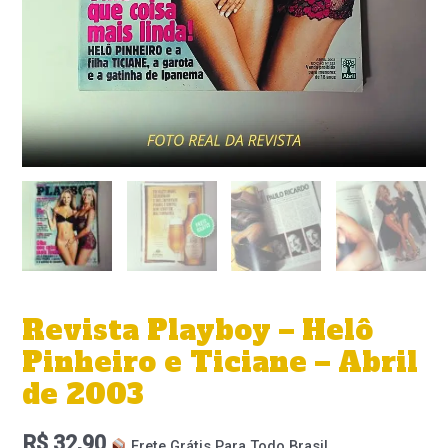
Revista Playboy – Helô
Pinheiro e Ticiane – Abril
de 2003
R$
32,90
Frete Grátis Para Todo Brasil