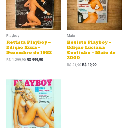
Playboy
Maio
Revista Playboy –
Revista Playboy –
Edição Xuxa –
Edição Luciana
Dezembro de 1982
Coutinho – Maio de
2000
R$
1.299,90
R$
999,90
R$
21,90
R$
19,90
Sale!
Sale!